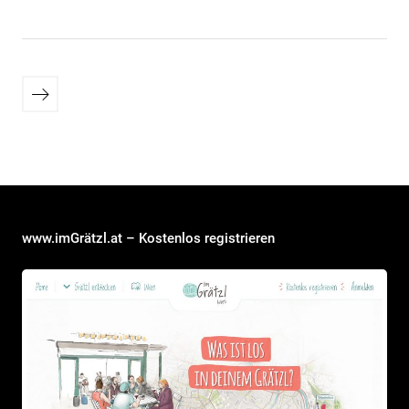
Seitennummerierung
Ältere
der
Beiträge
Beiträge
www.imGrätzl.at – Kostenlos registrieren