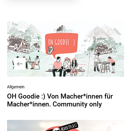
Beitragsnavigation
Vorheriger
Allgemein
Beitrag
OH Goodie :) Von Macher*innen für
Macher*innen. Community only