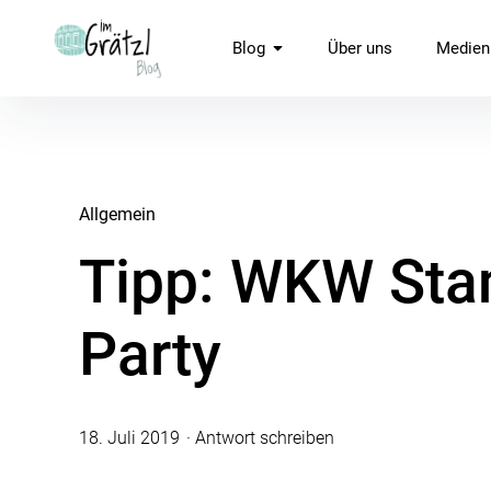
Inhalte
überspringen
imGrätzl.at Blog
Blog
Über uns
Medien
Allgemein
Tipp: WKW Sta
Party
18. Juli 2019
Antwort schreiben