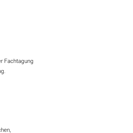
er Fachtagung
ng.
chen,