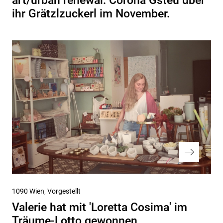
art/urban renewal: Corona Gsteu über
ihr Grätzlzuckerl im November.
Nächster
1090 Wien
Vorgestellt
Beitrag
Valerie hat mit 'Loretta Cosima' im
Träume-Lotto gewonnen