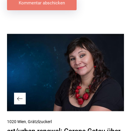
Beitragsnavigation
Vorheriger
1020 Wien
Grätzlzuckerl
Beitrag