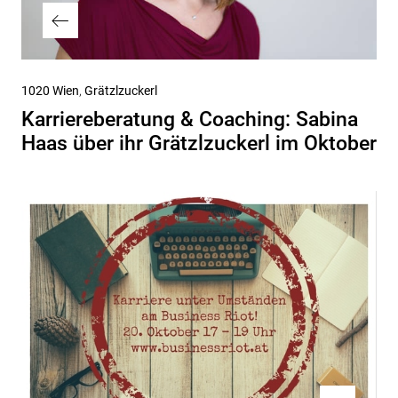
Vorheriger
1020 Wien
Grätzlzuckerl
Beitrag
Karriereberatung & Coaching: Sabina
Haas über ihr Grätzlzuckerl im Oktober