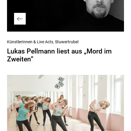
Vorheriger
KünstlerInnen & Live Acts
Stuwertrubel
Beitrag
Lukas Pellmann liest aus „Mord im
Zweiten“