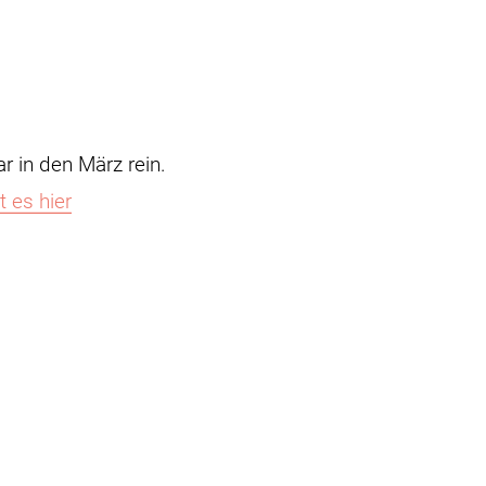
r in den März rein.
t es hier