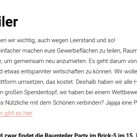
ler
den wir wichtig, auch wegen Leerstand und so!
einfacher machen eure Gewerbeflächen zu teilen, Raum
e, um gemeinsam neu anzumieten. Es geht darum von 
 etwas entspannter wirtschaften zu können. Wir woll
attform umsetzen, das kostet. Deshalb haben wir alle
nen großen Spendentopf, wir haben bei einem Wettbew
s Nützliche mit dem Schönen verbinden? Jajaja eine Pa
 gibt es hier
war findet die Raumteiler Party im Brick-5 im 15. 