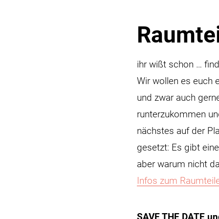
Raumtei
ihr wißt schon … fin
Wir wollen es euch 
und zwar auch gern
runterzukommen und
nächstes auf der Pl
gesetzt: Es gibt ei
aber warum nicht da
Infos zum Raumteiler
SAVE THE DATE und z