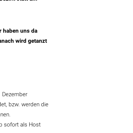
ir haben uns da
anach wird getanzt
5. Dezember
et, bzw. werden die
nnen.
b sofort als Host