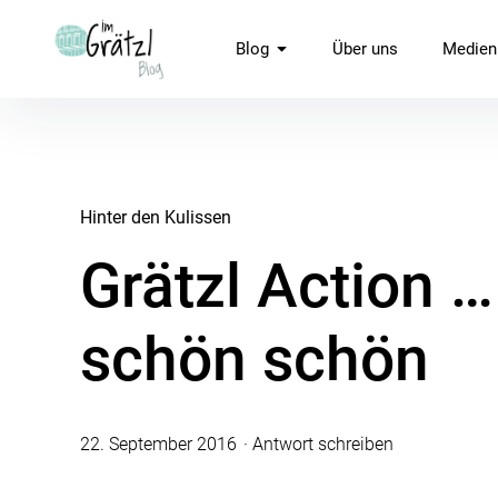
Inhalte
überspringen
imGrätzl.at Blog
Blog
Über uns
Medien
Hinter den Kulissen
Grätzl Action 
schön schön
22. September 2016
Antwort schreiben