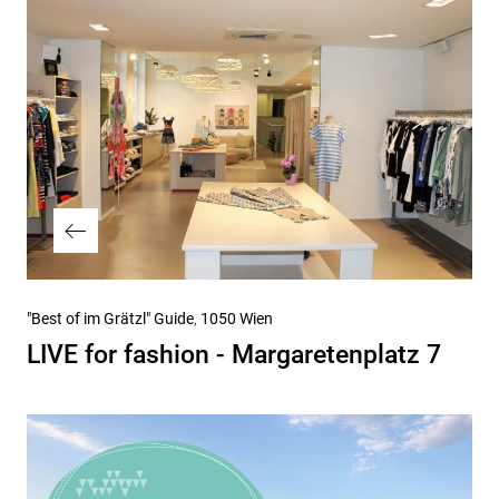
Vorheriger
"Best of im Grätzl" Guide
1050 Wien
Beitrag
LIVE for fashion - Margaretenplatz 7