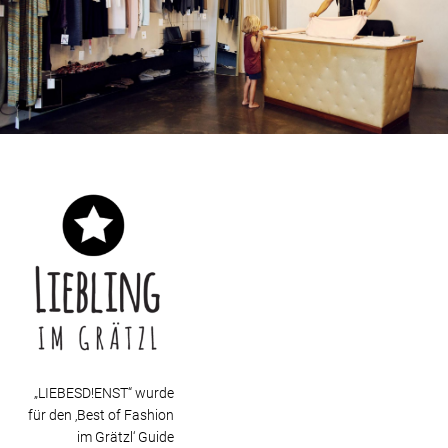
„LIEBESD!ENST“ wurde
für den ‚Best of Fashion
im Grätzl‘ Guide