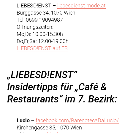
LIEBESD!ENST –
liebesdienst-mode.at
Burggasse 34, 1070 Wien
Tel: 0699-19094987
Öffnungszeiten:
Mo,Di: 10.00-15.30h
Do,Fr,Sa: 12.00-19.00h
LIEBESD!ENST auf FB
„LIEBESD!ENST“
Insidertipps für „Café &
Restaurants“ im 7. Bezirk:
Lucio
–
facebook.com/BarenotecaDaLucio/
Kirchengasse 35, 1070 Wien