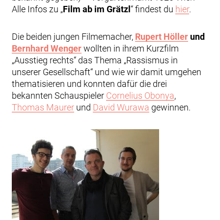
Alle Infos zu „
Film ab im Grätzl
“ findest du
hier
.
Die beiden jungen Filmemacher,
Rupert Höller
und
Bernhard Wenger
wollten in ihrem Kurzfilm
„Ausstieg rechts“ das Thema „Rassismus in
unserer Gesellschaft“ und wie wir damit umgehen
thematisieren und konnten dafür die drei
bekannten Schauspieler
Cornelius Obonya
,
Thomas Maurer
und
David Wurawa
gewinnen.