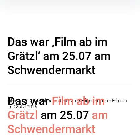
Inhalte
überspringen
Das war ‚Film ab im
Grätzl‘ am 25.07 am
Schwendermarkt
Das war
Film ab im
Film ab im Grätzl
Filme im Programm
Film einreichen
Film ab
im Grätzl 2016
Grätzl
am 25.07
am
Schwendermarkt