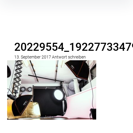
Inhalte
überspringen
20229554_1922773347
13. September 2017
Antwort schreiben